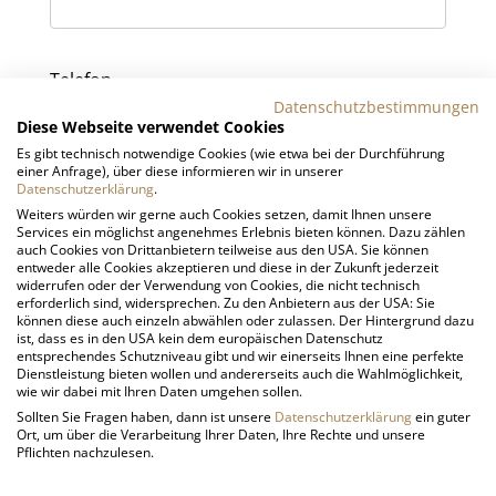
Telefon
Datenschutzbestimmungen
Diese Webseite verwendet Cookies
Es gibt technisch notwendige Cookies (wie etwa bei der Durchführung
einer Anfrage), über diese informieren wir in unserer
Bemerkung
Datenschutzerklärung
.
Weiters würden wir gerne auch Cookies setzen, damit Ihnen unsere
Services ein möglichst angenehmes Erlebnis bieten können. Dazu zählen
auch Cookies von Drittanbietern teilweise aus den USA. Sie können
entweder alle Cookies akzeptieren und diese in der Zukunft jederzeit
widerrufen oder der Verwendung von Cookies, die nicht technisch
erforderlich sind, widersprechen. Zu den Anbietern aus der USA: Sie
können diese auch einzeln abwählen oder zulassen. Der Hintergrund dazu
*
Ich stimme zu, dass meine oben genannten
ist, dass es in den USA kein dem europäischen Datenschutz
entsprechendes Schutzniveau gibt und wir einerseits Ihnen eine perfekte
personenbezogenen Daten zum Zweck der Bearbeitung und
Dienstleistung bieten wollen und andererseits auch die Wahlmöglichkeit,
Verwaltung der Anfrage gespeichert und verarbeitet werden.
wie wir dabei mit Ihren Daten umgehen sollen.
Sollten Sie Fragen haben, dann ist unsere
Datenschutzerklärung
ein guter
Ich stimme zu, dass meine oben genannten personenbezogenen
Ort, um über die Verarbeitung Ihrer Daten, Ihre Rechte und unsere
Daten zum Zweck der Zusendung von regelmäßigen
Pflichten nachzulesen.
Informationen per E-Mail (Newsletter) gespeichert werden.