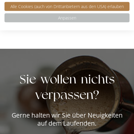
Ich stimme zu, dass meine oben genannten personenbezogenen
Alle Cookies (auch von Drittanbietern aus den USA) erlauben
Daten zum Zweck der Zusendung von Werbematerial und
Informationen per Postweg gespeichert werden.
Anpassen
Anfrage senden
Sie wollen nichts
verpassen?
Gerne halten wir Sie über Neuigkeiten
auf dem Laufenden.