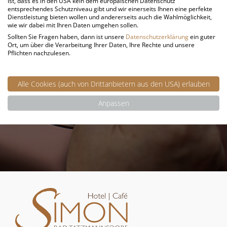
ist, dass es in den USA kein dem europäischen Datenschutz
Anderenfalls werden Sie nicht für den Newsletter-
entsprechendes Schutzniveau gibt und wir einerseits Ihnen eine perfekte
Dienstleistung bieten wollen und andererseits auch die Wahlmöglichkeit,
Empfang freigeschaltet.
wie wir dabei mit Ihren Daten umgehen sollen.
Sollten Sie Fragen haben, dann ist unsere
Datenschutzerklärung
ein guter
Ort, um über die Verarbeitung Ihrer Daten, Ihre Rechte und unsere
Pflichten nachzulesen.
JETZT GRATIS ZUM
NEWSLETTER ANMELDEN
Alle Cookies (auch von Drittanbietern aus den USA) erlauben
Anpassen